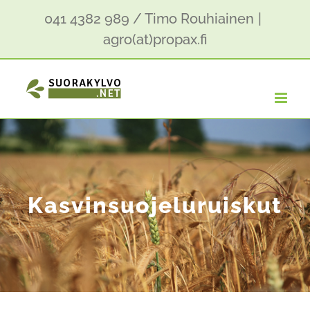
Skip
041 4382 989 / Timo Rouhiainen
|
to
agro(at)propax.fi
content
Kasvinsuojeluruiskut