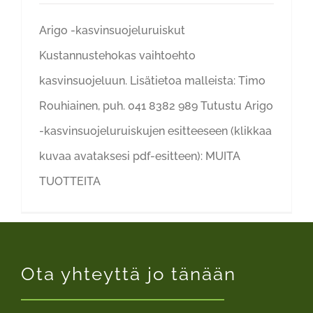
Arigo -kasvinsuojeluruiskut
Kustannustehokas vaihtoehto
kasvinsuojeluun. Lisätietoa malleista: Timo
Rouhiainen, puh. 041 8382 989 Tutustu Arigo
-kasvinsuojeluruiskujen esitteeseen (klikkaa
kuvaa avataksesi pdf-esitteen): MUITA
TUOTTEITA
Ota yhteyttä jo tänään