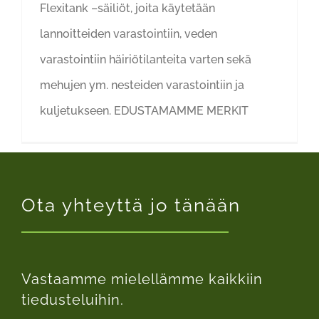
Flexitank –säiliöt, joita käytetään
lannoitteiden varastointiin, veden
varastointiin häiriötilanteita varten sekä
mehujen ym. nesteiden varastointiin ja
kuljetukseen. EDUSTAMAMME MERKIT
Ota yhteyttä jo tänään
Vastaamme mielellämme kaikkiin
tiedusteluihin.