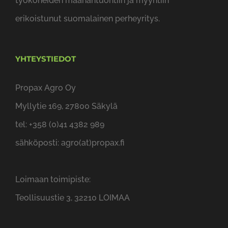
työkoneiden maahantuontiin ja myyntiin
erikoistunut suomalainen perheyritys.
YHTEYSTIEDOT
Propax Agro Oy
Myllytie 169, 27800 Säkylä
tel: +358 (0)41 4382 989
sähköposti: agro(at)propax.fi
Loimaan toimipiste:
Teollisuustie 3, 32210 LOIMAA