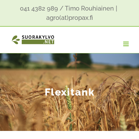
Skip
041 4382 989 / Timo Rouhiainen
|
to
agro(at)propax.fi
content
Flexitank