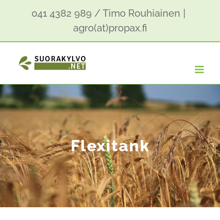
Skip
041 4382 989 / Timo Rouhiainen
|
to
agro(at)propax.fi
content
Flexitank