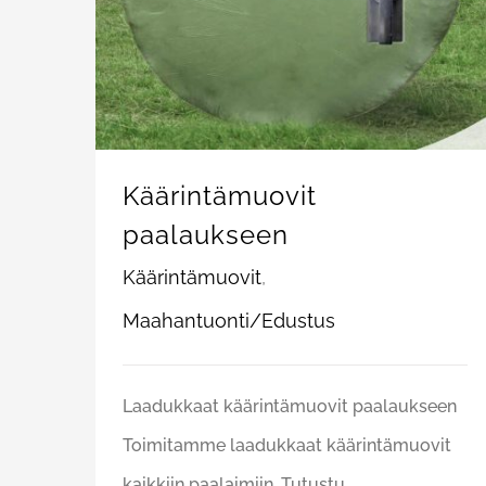
Käärintämuovit
paalaukseen
Käärintämuovit
,
Maahantuonti/Edustus
Laadukkaat käärintämuovit paalaukseen
Toimitamme laadukkaat käärintämuovit
kaikkiin paalaimiin. Tutustu