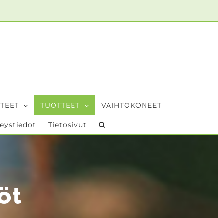
TEET
TUOTTEET
VAIHTOKONEET
eystiedot
Tietosivut
öt