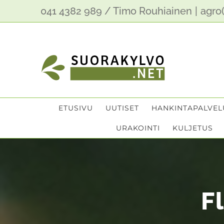
Skip
041 4382 989 / Timo Rouhiainen
|
agro(
to
content
ETUSIVU
UUTISET
HANKINTAPALVEL
URAKOINTI
KULJETUS
F