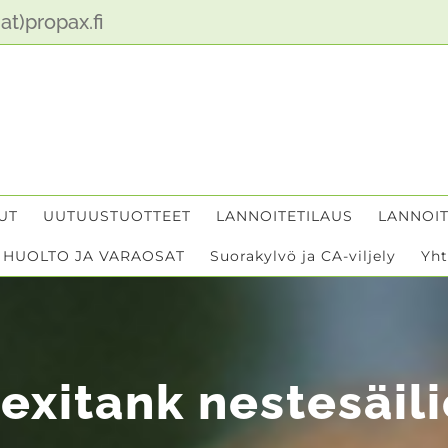
at)propax.fi
UT
UUTUUSTUOTTEET
LANNOITETILAUS
LANNOIT
HUOLTO JA VARAOSAT
Suorakylvö ja CA-viljely
Yht
lexitank nestesäili