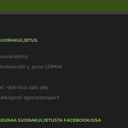
SUORAKULJETUS
Suorakuljetus
Teollisuustie 3, 32210 LOIMAA
tel: +358 (0)41 4382 989
sähköposti: agro(at)propax.fi
SEURAA SUORAKULJETUSTA FACEBOOK:ISSA