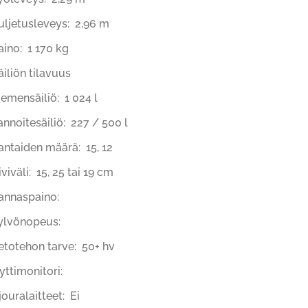
uljetusleveys: 2,96 m
aino: 1 170 kg
äiliön tilavuus
iemensäiliö: 1 024 l
annoitesäiliö: 227 / 500 l
antaiden määrä: 15, 12
iviväli: 15, 25 tai 19 cm
annaspaino:
ylvönopeus:
etotehon tarve: 50+ hv
yttimonitori:
jouralaitteet: Ei