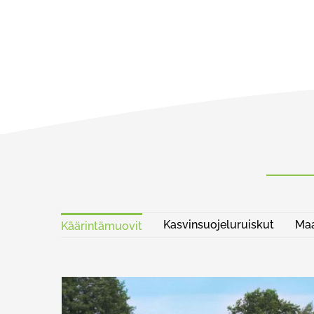
Kasvinsuojeluruiskut
Maa
Käärintämuovit