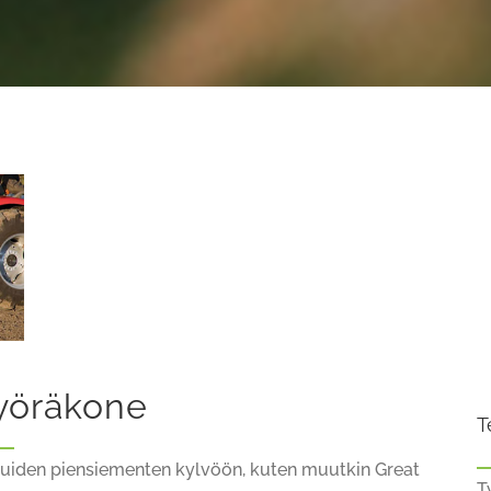
pyöräkone
T
 muiden piensiementen kylvöön, kuten muutkin Great
T