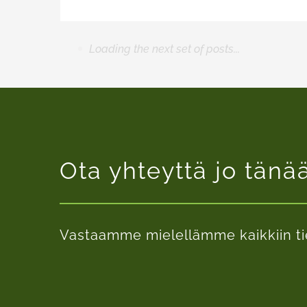
Loading the next set of posts...
Ota yhteyttä jo tänä
Vastaamme mielellämme kaikkiin ti