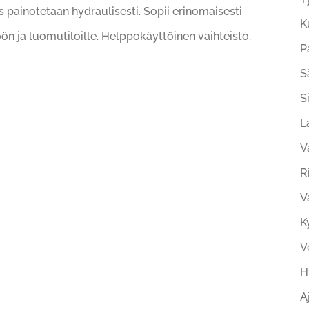
 painotetaan hydraulisesti. Sopii erinomaisesti
K
 ja luomutiloille. Helppokäyttöinen vaihteisto.
P
S
S
L
V
R
V
K
V
H
A