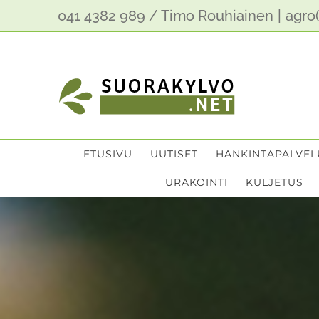
Skip
041 4382 989 / Timo Rouhiainen
|
agro(
to
content
ETUSIVU
UUTISET
HANKINTAPALVEL
URAKOINTI
KULJETUS