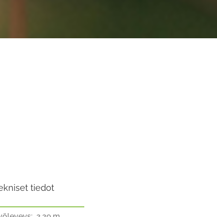
ekniset tiedot
yöleveys: 2,29 m