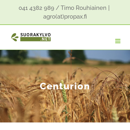
Skip
041 4382 989 / Timo Rouhiainen
|
to
agro(at)propax.fi
content
Centurion