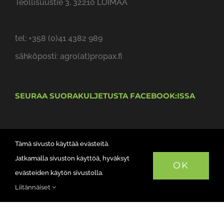
tel: +358 (0)41 4382 989
sähköposti: agro(at)propax.fi
SEURAA SUORAKULJETUSTA FACEBOOK:ISSA
Tämä sivusto käyttää evästeitä.
Jatkamalla sivuston käyttöä, hyväksyt
OK
evästeiden käytön sivustolla.
Liitännäiset
Suorakylvo.net © Copyright -
2026 |
Mainosnerg
| All Rights
Reserved