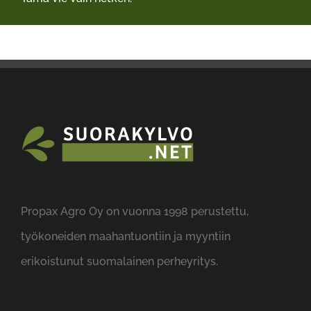
Propax Agro Oy on vuonna 1998 perustettu,
työkoneiden maahantuontiin ja myyntiin
erikoistunut suomalainen perheyritys.
YHTEYSTIEDOT