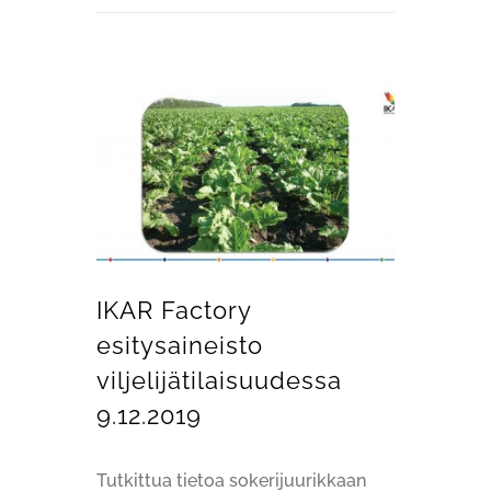
IKAR Factory esitysaineisto viljelijätilaisuudessa 9.12.2019
IKAR Factory
esitysaineisto
viljelijätilaisuudessa
9.12.2019
Tutkittua tietoa sokerijuurikkaan