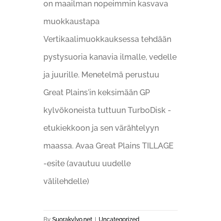
on maailman nopeimmin kasvava
muokkaustapa
Vertikaalimuokkauksessa tehdään
pystysuoria kanavia ilmalle, vedelle
ja juurille. Menetelmä perustuu
Great Plains'in keksimään GP
kylvökoneista tuttuun TurboDisk -
etukiekkoon ja sen värähtelyyn
maassa. Avaa Great Plains TILLAGE
-esite (avautuu uudelle
välilehdelle)
By
Suorakylvo.net
|
Uncategorized