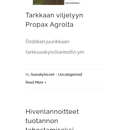
Tarkkaan viljelyyn
Propax Agrolta
Özdöken juurikkaan
tarkkuuskylvölannoitin ym.
By
Suorakylvo.net
|
Uncategorized
Read More
Hivenlannoitteet
tuotannon