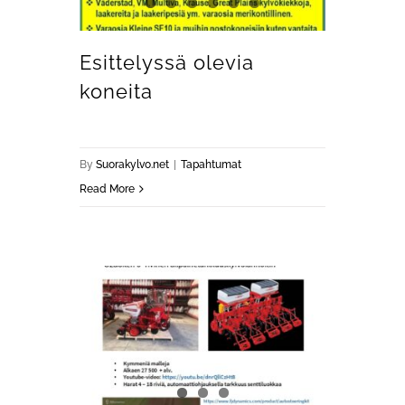
Esittelyssä olevia
koneita
By
Suorakylvo.net
|
Tapahtumat
Read More
Tarkkaan viljelyyn Propax Agrolta