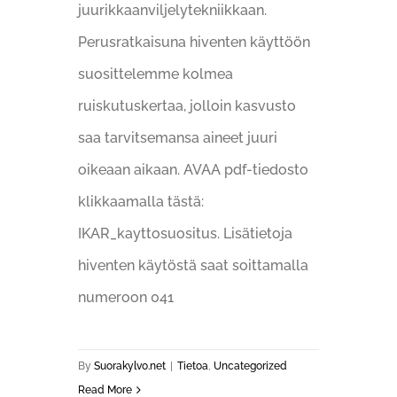
juurikkaanviljelytekniikkaan.
Perusratkaisuna hiventen käyttöön
suosittelemme kolmea
ruiskutuskertaa, jolloin kasvusto
saa tarvitsemansa aineet juuri
oikeaan aikaan. AVAA pdf-tiedosto
klikkaamalla tästä:
IKAR_kayttosuositus. Lisätietoja
hiventen käytöstä saat soittamalla
numeroon 041
By
Suorakylvo.net
|
Tietoa
,
Uncategorized
Read More