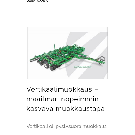
Read More
Vertikaalimuokkaus – maailman nopeimmin kasvava muokkaustapa
Vertikaalimuokkaus –
maailman nopeimmin
kasvava muokkaustapa
Vertikaali eli pystysuora muokkaus