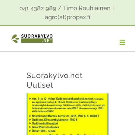
Skip
041 4382 989 / Timo Rouhiainen
|
to
agro(at)propax.fi
content
Suorakylvo.net
Uutiset