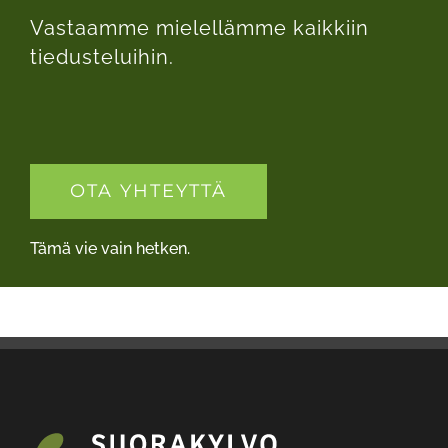
tiedusteluihin.
set of
posts...
OTA YHTEYTTÄ
Tämä vie vain hetken.