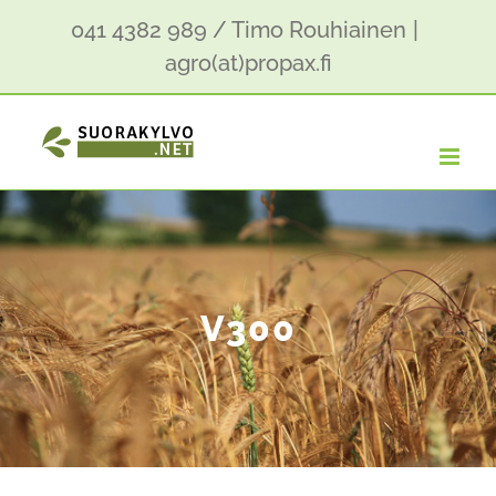
Skip
041 4382 989 / Timo Rouhiainen
|
to
agro(at)propax.fi
content
V300