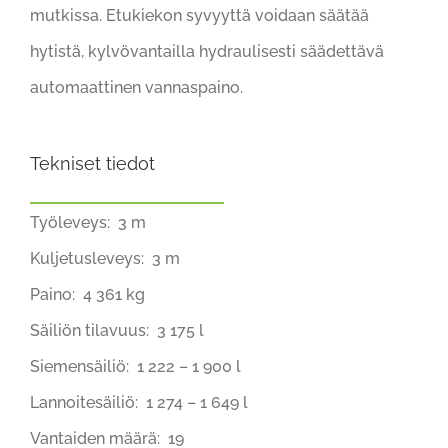
mutkissa. Etukiekon syvyyttä voidaan säätää
hytistä, kylvövantailla hydraulisesti säädettävä
automaattinen vannaspaino.
Tekniset tiedot
Työleveys: 3 m
Kuljetusleveys: 3 m
Paino: 4 361 kg
Säiliön tilavuus: 3 175 l
Siemensäiliö: 1 222 – 1 900 l
Lannoitesäiliö: 1 274 – 1 649 l
Vantaiden määrä: 19