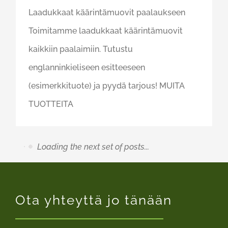
Laadukkaat käärintämuovit paalaukseen
Toimitamme laadukkaat käärintämuovit
kaikkiin paalaimiin. Tutustu
englanninkieliseen esitteeseen
(esimerkkituote) ja pyydä tarjous! MUITA
TUOTTEITA
Ota yhteyttä jo tänään
Loading
the next
Vastaamme mielellämme kaikkiin