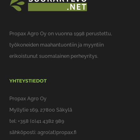
Propax Agro Oy on vuonna 1998 perustettu,
työkoneiden maahantuontiin ja myyntiin
erikoistunut suomalainen perheyritys.
YHTEYSTIEDOT
Propax Agro Oy
Myllytie 169, 27800 Säkylä
tel: +358 (0)41 4382 989
sähköposti: agro(at)propax.fi
Loimaan toimipiste: