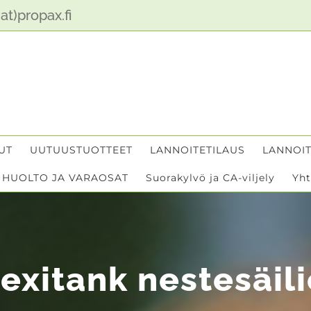
at)propax.fi
UT
UUTUUSTUOTTEET
LANNOITETILAUS
LANNOIT
HUOLTO JA VARAOSAT
Suorakylvö ja CA-viljely
Yht
lexitank nestesäili