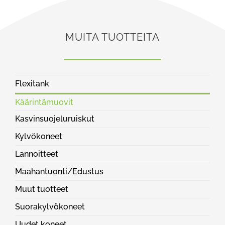
MUITA TUOTTEITA
Flexitank
Käärintämuovit
Kasvinsuojeluruiskut
Kylvökoneet
Lannoitteet
Maahantuonti/Edustus
Muut tuotteet
Nurmenkylvökoneet
Pintalevitin