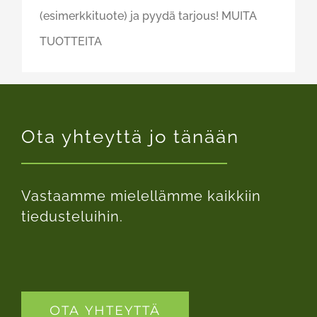
kaikkiin paalaimiin. Tutustu
englanninkieliseen esitteeseen
(esimerkkituote) ja pyydä tarjous! MUITA
TUOTTEITA
Loading the next set of posts...
Ota yhteyttä jo tänään
Vastaamme mielellämme kaikkiin
tiedusteluihin.