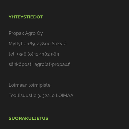
Propax Agro Oy on vuonna 1998 perustettu,
työkoneiden maahantuontiin ja myyntiin
erikoistunut suomalainen perheyritys.
YHTEYSTIEDOT
Propax Agro Oy
Myllytie 169, 27800 Säkylä
tel: +358 (0)41 4382 989
sähköposti: agro(at)propax.fi
Loimaan toimipiste: