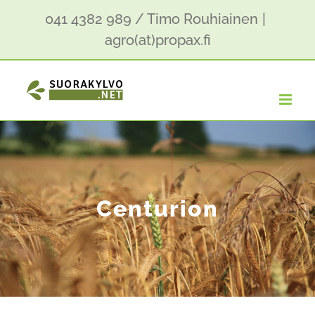
Skip
041 4382 989 / Timo Rouhiainen
|
to
agro(at)propax.fi
content
Centurion