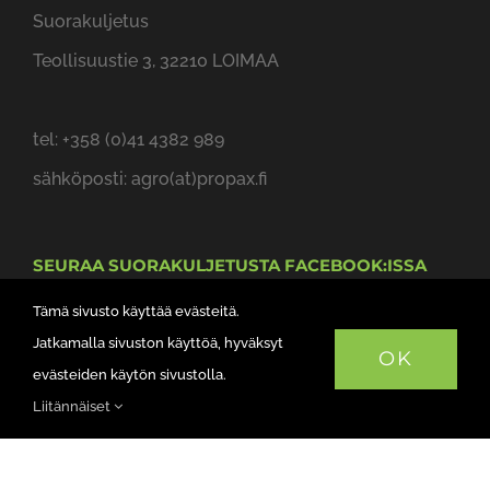
Teollisuustie 3, 32210 LOIMAA
SUORAKULJETUS
Suorakuljetus
Teollisuustie 3, 32210 LOIMAA
tel: +358 (0)41 4382 989
Tämä sivusto käyttää evästeitä.
sähköposti: agro(at)propax.fi
Jatkamalla sivuston käyttöä, hyväksyt
OK
evästeiden käytön sivustolla.
SEURAA SUORAKULJETUSTA FACEBOOK:ISSA
Liitännäiset