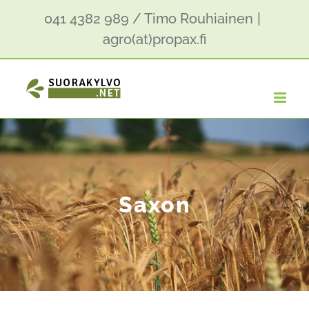
Skip
041 4382 989 / Timo Rouhiainen
|
to
agro(at)propax.fi
content
Saxon