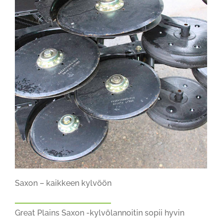
Saxon – kaikkeen kylvöön
Great Plains Saxon -kylvölannoitin sopii hyvin